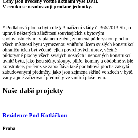
Ceny jsou uvedeny včetně aktuální výše DPH.
V ceníku se nezobrazují prodané jednotky.
* Podlahová plocha bytu dle § 3 nařízení vlády č. 366/2013 Sb., o
úpravě některých záležitostí souvisejících s bytovým
spoluvlastnictvím, v platném znění, znamená půdorysnou plochu
všech místností bytu vymezenou vnitřním lícem svislých konstrukcí
ohraničujících byt včetně jejich povrchových úprav, včetně
půdorysné plochy všech svislých nosných i nenosných konstrukcí
uvnitř bytu, jako jsou stěny, sloupy, pilíře, komíny a obdobné svislé
konstrukce, přičemž se započítává také podlahová plocha zakrytá
zabudovanými předměty, jako jsou zejména skříně ve zdech v bytě,
vany a jiné zařizovací předměty ve vnitřní ploše bytu.
Naše další projekty
Rezidence Pod Kotlářkou
Praha