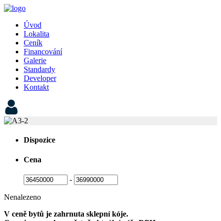
Úvod
Lokalita
Ceník
Financování
Galerie
Standardy
Developer
Kontakt
Dispozice
Cena
-
Nenalezeno
V ceně bytů je zahrnuta sklepní kóje.