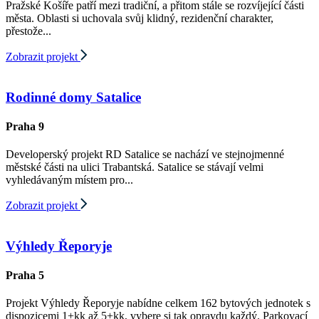
Pražské Košíře patří mezi tradiční, a přitom stále se rozvíjející části
města. Oblasti si uchovala svůj klidný, rezidenční charakter,
přestože...
Zobrazit projekt
Rodinné domy Satalice
Praha 9
Developerský projekt RD Satalice se nachází ve stejnojmenné
městské části na ulici Trabantská. Satalice se stávají velmi
vyhledávaným místem pro...
Zobrazit projekt
Výhledy Řeporyje
Praha 5
Projekt Výhledy Řeporyje nabídne celkem 162 bytových jednotek s
dispozicemi 1+kk až 5+kk, vybere si tak opravdu každý. Parkovací