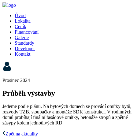
Úvod
Lokalita
Ceník
Financování
Galerie
Standardy
Developer
Kontakt
Prosinec 2024
Průběh výstavby
Jedeme podle plánu. Na bytových domech se provádí omítky bytů,
rozvody TZB, stoupačky a montáže SDK konstrukcí. V rodinných
domů probíhají finální fasádové omítky, betonáže stropů a zpětné
zásypy kolem jednotlivých RD.
Zpět na aktuality